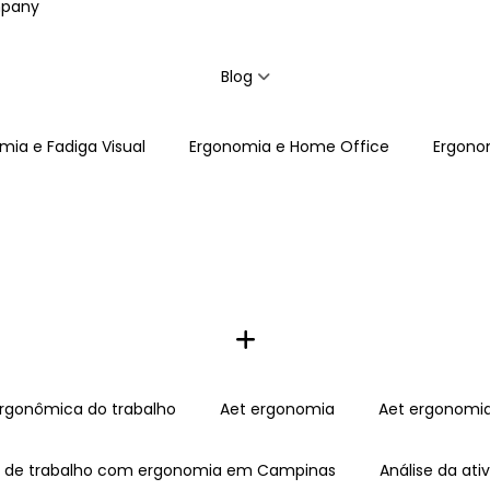
mpany
Blog
omia e Fadiga Visual
Ergonomia e Home Office
Ergon
 ergonômica do trabalho
Aet ergonomia
Aet ergonom
e de trabalho com ergonomia em Campinas
Análise da a