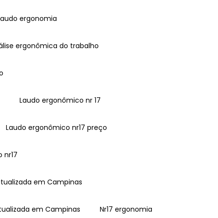
Laudo ergonomia
álise ergonômica do trabalho
o
l
Laudo ergonômico nr 17
Laudo ergonômico nr17 preço
o nr17
1 atualizada em Campinas
 atualizada em Campinas
Nr17 ergonomia