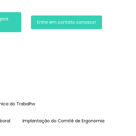
gora
Entre em contato conosco!
ômica do Trabalho
aboral
Implantação do Comitê de Ergonomia