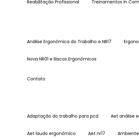
Reabilitação Profissional
Treinamentos In Co
Análise Ergonômica do Trabalho e NR17
Ergon
Nova NR01 e Riscos Ergonômicos
Contato
Adaptação do trabalho para pcd
Aet análise
Aet laudo ergonômico
Aet nr17
Ambient