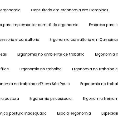
m ergonomia
Consultoria em ergonomia em Campinas
sa para implementar comitê de ergonomia
Empresa para 
sessoria e consultoria
Ergonomia consultoria em Campina
esas
Ergonomia no ambiente de trabalho
Ergonomia 
ffice
Ergonomia no trabalho
Ergonomia no trabalho
gonomia no trabalho nr17 em São Paulo
Ergonomia no traba
ia postura
Ergonomia psicossocial
Ergonomia treina
ômico postura inadequada
Esocial ergonomia
Especia